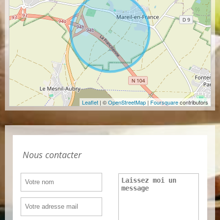
Leaflet
| ©
OpenStreetMap
|
Foursquare
contributors
Nous contacter