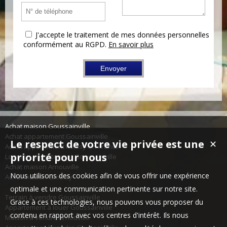
J'accepte le traitement de mes données personnelles
conformément au RGPD.
En savoir plus
Achat maison Goussainville
Achat appartement Goussainville
Le respect de votre vie privée est une
✕
Achat appartement Roissy-en-France
priorité pour nous
Location appartement Goussainville
Achat maison Arnouville
Nous utilisons des cookies afin de vous offrir une expérience
Achat maison Groslay
optimale et une communication pertinente sur notre site.
Terrain à vendre Goussainville
Grace à ces technologies, nous pouvons vous proposer du
Appartement à louer Goussainville
contenu en rapport avec vos centres d'intérêt. Ils nous
Maison à vendre Arnouville